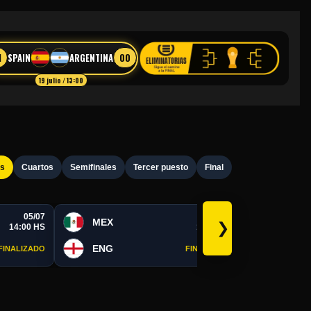
1
00
SPAIN
ARGENTINA
19 julio / 13:00
os
Cuartos
Semifinales
Tercer puesto
Final
05/07
05/07
MEX
POR
❯
14:00 HS
19:00 HS
ENG
SPA
FINALIZADO
FINALIZADO