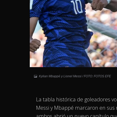
Kylian Mbappé y Lionel Messi / FOTO: FOTOS EFE
La tabla histórica de goleadores vo
Messi y Mbappé marcaron en sus re
ambos abrió un nuevo capítulo q