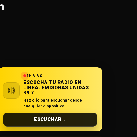
n
EN VIVO
ESCUCHA TU RADIO EN
LÍNEA:
EMISORAS UNIDAS
89.7
Haz clic para escuchar desde
cualquier dispositivo
ESCUCHAR
→