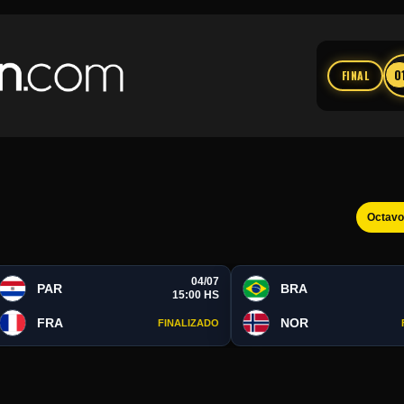
0
FINAL
Octav
04/07
PAR
BRA
15:00 HS
FRA
NOR
FINALIZADO