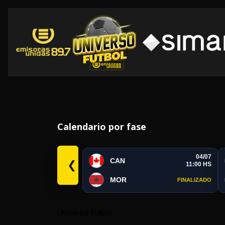
Calendario por fase
04/07
CAN
❮
11:00 HS
MOR
FINALIZADO
Universo Futbol