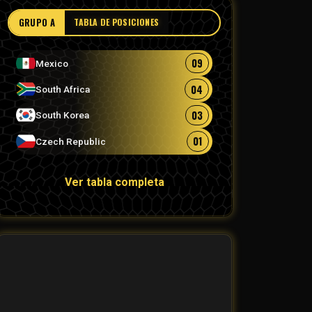
GRUPO A
TABLA DE POSICIONES
09
Mexico
04
South Africa
03
South Korea
01
Czech Republic
Ver tabla completa