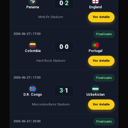
0
2
-
Panama
England
MetLife Stadium
Ver detalle
2026-06-27 | 17:30
Finalizado
0
0
-
Colombia
Portugal
Hard Rock Stadium
Ver detalle
2026-06-27 | 17:30
Finalizado
3
1
-
D.R. Congo
Uzbekistan
Mercedes-Benz Stadium
Ver detalle
2026-06-27 | 20:00
Finalizado