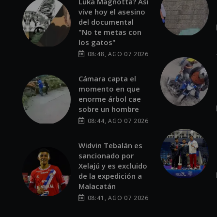
EMPRESAS
la
Bantrab promueve el diálogo
sobre la nueva ley para
de
fortalecer la prevención del
lavado de dinero
POR SANDY SANDOVAL
04:19 PM, JUL 29