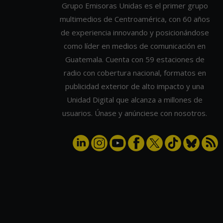
EMPRESAS
Reputation Conference 2026: 
reputación y la inteligencia
artificial redefinen el futuro 
las empresas
POR MONICA AVILA
10:16 AM, JUL 30