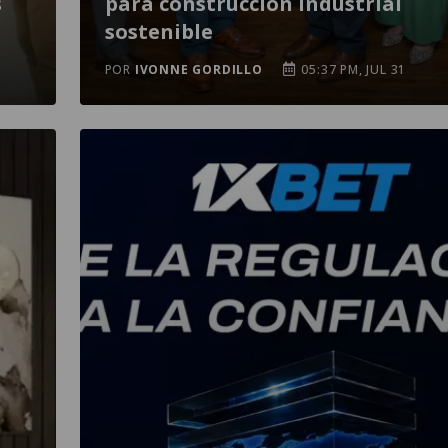
s
para construcción industrial
sostenible
POR
IVONNE GORDILLO
05:37 PM, JUL 31