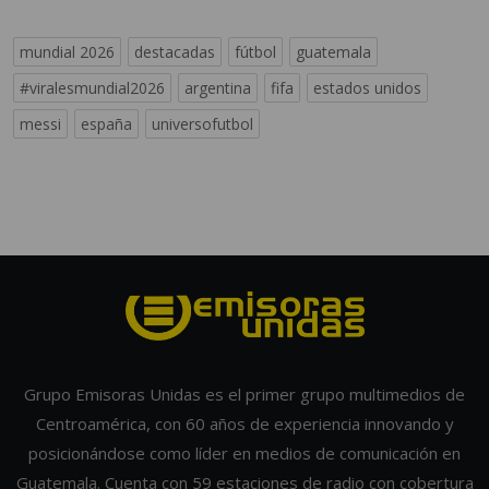
mundial 2026
destacadas
fútbol
guatemala
#viralesmundial2026
argentina
fifa
estados unidos
messi
españa
universofutbol
Grupo Emisoras Unidas es el primer grupo multimedios de
Centroamérica, con 60 años de experiencia innovando y
posicionándose como líder en medios de comunicación en
Guatemala. Cuenta con 59 estaciones de radio con cobertura