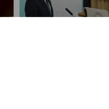
NACIONALES
cen
Guatemala proyecta crecer un
4,1 % en 2026 respaldada por las
remesas
POR NANCY ALVAREZ
04:41 PM, MAY 21