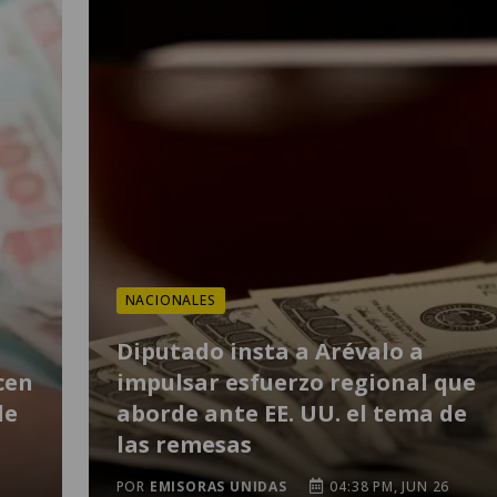
NACIONALES
Diputado insta a Arévalo a
cen
impulsar esfuerzo regional que
de
aborde ante EE. UU. el tema de
las remesas
POR
EMISORAS UNIDAS
04:38 PM, JUN 26