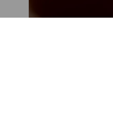
NACIONALES
Las remesas a Guatemala cre
un 7,5 % en los primeros cinco
meses de 2026
POR EMISORAS UNIDAS
02:31 PM, JUN 05