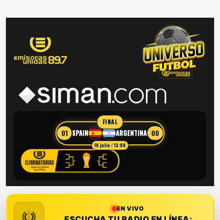
FINAL
01
00
SPAIN
ARGENTINA
19 julio / 13:00
EN VIVO
ESCUCHA TU RADIO EN LÍNEA: