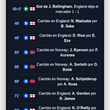
Gol de J. Bellingham
. England deja el
45+2'
marcador 1 - 1
Cambio en England:
N. Madueke
por
46'
B. Saka
Cambio en England:
D. Rice
por
E.
46'
Eze
Cambio en Norway:
J. Ryerson
por
F.
60'
Aursnes
Cambio en Norway:
A. Sorloth
por
O.
68'
Bobb
Cambio en Norway:
A. Schjelderup
68'
por
A. Nusa
Cambio en England:
A. Gordon
por
71'
R. James
Cambio en England:
N. O'Reilly
por