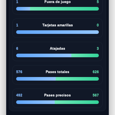
1
Fuera de juego
5
1
Tarjetas amarillas
0
6
Atajadas
3
576
Pases totales
626
492
Pases precisos
567