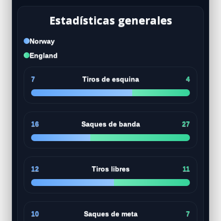
Estadísticas generales
Norway
England
7
Tiros de esquina
4
16
Saques de banda
27
12
Tiros libres
11
10
Saques de meta
7