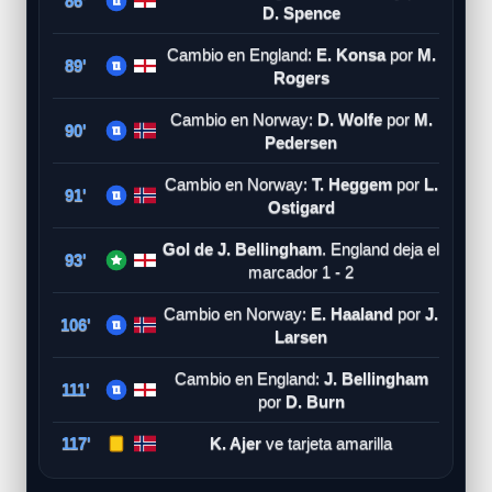
86'
D. Spence
Cambio en England:
E. Konsa
por
M.
89'
Rogers
Cambio en Norway:
D. Wolfe
por
M.
90'
Pedersen
Cambio en Norway:
T. Heggem
por
L.
91'
Ostigard
Gol de J. Bellingham
. England deja el
93'
marcador 1 - 2
Cambio en Norway:
E. Haaland
por
J.
106'
Larsen
Cambio en England:
J. Bellingham
111'
por
D. Burn
117'
K. Ajer
ve tarjeta amarilla