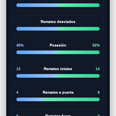
Remates desviados
48%
Posesión
52%
13
Remates totales
14
4
Remates a puerta
8
6
Remates fuera
3