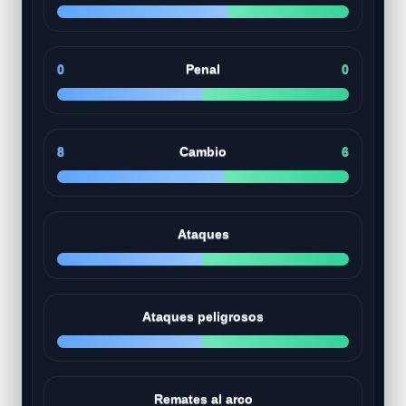
0
Penal
0
8
Cambio
6
Ataques
Ataques peligrosos
Remates al arco