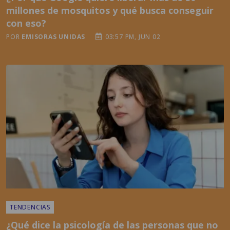
millones de mosquitos y qué busca conseguir
con eso?
POR
EMISORAS UNIDAS
03:57 PM, JUN 02
TENDENCIAS
¿Qué dice la psicología de las personas que no