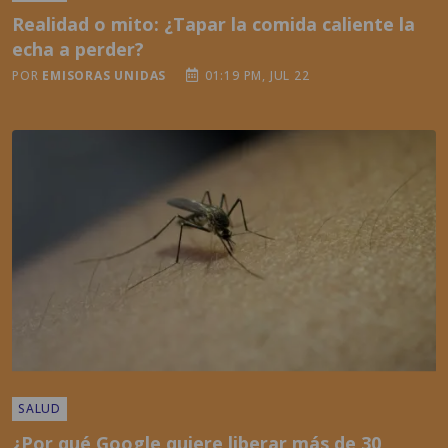
Realidad o mito: ¿Tapar la comida caliente la
echa a perder?
POR
EMISORAS UNIDAS
01:19 PM, JUL 22
SALUD
¿Por qué Google quiere liberar más de 30