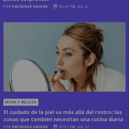
POR
EMISORAS UNIDAS
03:41 PM, JUL 21
MODA Y BELLEZA
El cuidado de la piel va más allá del rostro: las
zonas que también necesitan una rutina diaria
POR
EMISORAS UNIDAS
01:57 PM, JUL 22