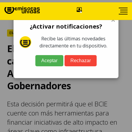
×
¿Activar notificaciones?
EMPRESAS
Recibe las últimas novedades
El BCIE aprueba nueva
directamente en tu dispositivo.
capitalización en
Aceptar
Rechazar
Asamblea de
Gobernadores
Esta decisión permitirá que el BCIE
cuente con más herramientas para
financiar iniciativas de alto impacto en
áreas clave como infraestructura,