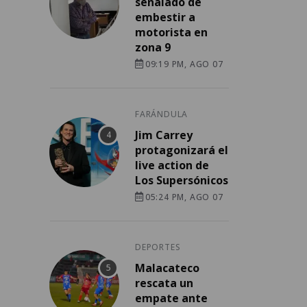
señalado de
embestir a
motorista en
zona 9
09:19 PM, AGO 07
FARÁNDULA
Jim Carrey
protagonizará el
live action de
Los Supersónicos
05:24 PM, AGO 07
DEPORTES
Malacateco
rescata un
empate ante