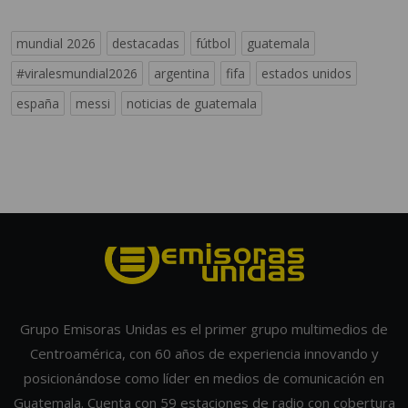
mundial 2026
destacadas
fútbol
guatemala
#viralesmundial2026
argentina
fifa
estados unidos
españa
messi
noticias de guatemala
Grupo Emisoras Unidas es el primer grupo multimedios de
Centroamérica, con 60 años de experiencia innovando y
posicionándose como líder en medios de comunicación en
Guatemala. Cuenta con 59 estaciones de radio con cobertura