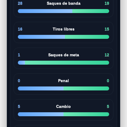
28
Saques de banda
19
16
Tiros libres
15
1
Saques de meta
12
0
Penal
0
5
Cambio
5