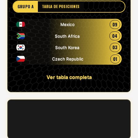
GRUPO A
TABLA DE POSICIONES
09
Mexico
04
South Africa
03
South Korea
01
Czech Republic
Ver tabla completa