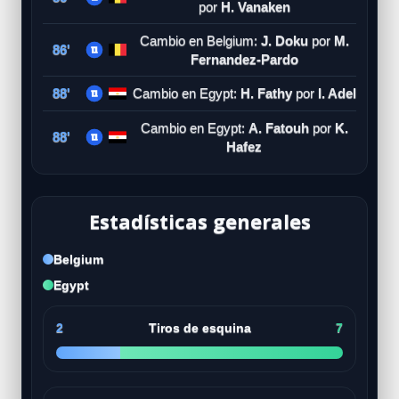
por
H. Vanaken
Cambio en Belgium:
J. Doku
por
M.
86'
Fernandez-Pardo
88'
Cambio en Egypt:
H. Fathy
por
I. Adel
Cambio en Egypt:
A. Fatouh
por
K.
88'
Hafez
Estadísticas generales
Belgium
Egypt
2
Tiros de esquina
7