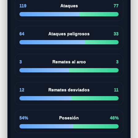
119
Ataques
77
64
Ataques peligrosos
33
3
Remates al arco
3
12
Remates desviados
11
54%
Posesión
46%