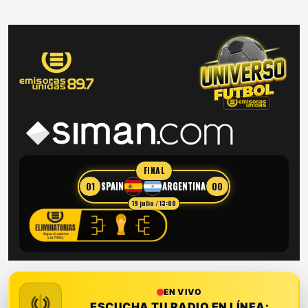
FINAL
01
00
SPAIN
ARGENTINA
19 julio / 13:00
EN VIVO
ESCUCHA TU RADIO EN LÍNEA: