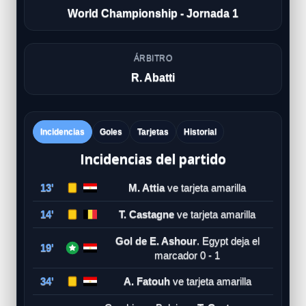
World Championship - Jornada 1
ÁRBITRO
R. Abatti
Incidencias
Goles
Tarjetas
Historial
Incidencias del partido
13'
M. Attia
ve tarjeta amarilla
14'
T. Castagne
ve tarjeta amarilla
Gol de E. Ashour
. Egypt deja el
19'
marcador 0 - 1
34'
A. Fatouh
ve tarjeta amarilla