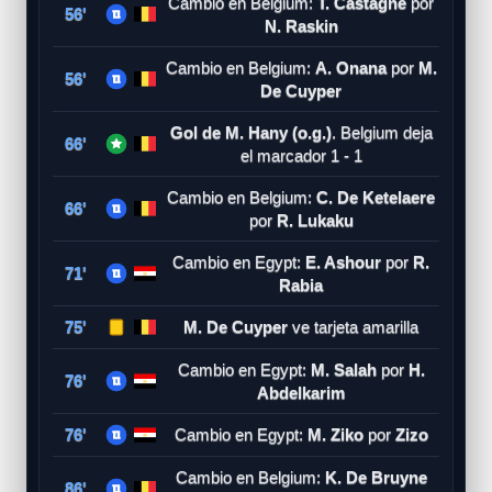
Cambio en Belgium:
T. Castagne
por
56'
N. Raskin
Cambio en Belgium:
A. Onana
por
M.
56'
De Cuyper
Gol de M. Hany (o.g.)
. Belgium deja
66'
el marcador 1 - 1
Cambio en Belgium:
C. De Ketelaere
66'
por
R. Lukaku
Cambio en Egypt:
E. Ashour
por
R.
71'
Rabia
75'
M. De Cuyper
ve tarjeta amarilla
Cambio en Egypt:
M. Salah
por
H.
76'
Abdelkarim
76'
Cambio en Egypt:
M. Ziko
por
Zizo
Cambio en Belgium:
K. De Bruyne
86'