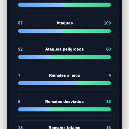
87
Ataques
100
32
Ataques peligrosos
60
7
Remates al arco
4
6
Remates desviados
12
13
Remates totales
16