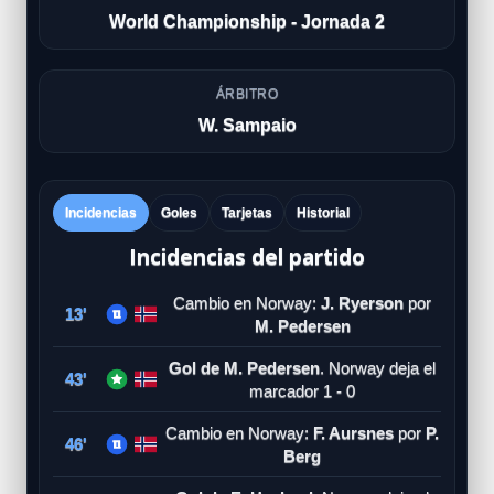
World Championship - Jornada 2
ÁRBITRO
W. Sampaio
Incidencias
Goles
Tarjetas
Historial
Incidencias del partido
Cambio en Norway:
J. Ryerson
por
13'
M. Pedersen
Gol de M. Pedersen
. Norway deja el
43'
marcador 1 - 0
Cambio en Norway:
F. Aursnes
por
P.
46'
Berg