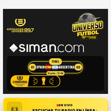
FINAL
01
00
SPAIN
ARGENTINA
19 julio / 13:00
EN VIVO
ESCUCHA TU RADIO EN LÍNEA: