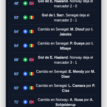
Gol de E. Haaland
. Norway deja el
48'
marcador 2 - 0
Gol de I. Sarr
. Senegal deja el
53'
marcador 2 - 1
Cambio en Senegal:
M. Diouf
por
I.
54'
Jakobs
Cambio en Senegal:
P. Gueye
por
I.
54'
Mbaye
Gol de E. Haaland
. Norway deja el
58'
marcador 3 - 1
Cambio en Senegal:
E. Mendy
por
M.
63'
Diaw
Cambio en Senegal:
L. Camara
por
P.
63'
Ciss
Cambio en Norway:
A. Nusa
por
A.
71'
Schjelderup