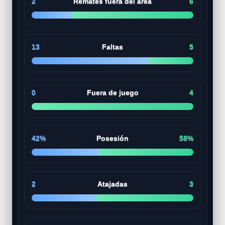
2
Remates fuera del área
6
13
Faltas
5
0
Fuera de juego
4
42%
Posesión
58%
2
Atajadas
3