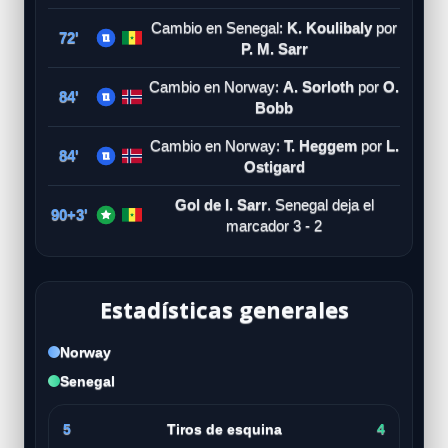
Cambio en Senegal:
K. Koulibaly
por
72'
P. M. Sarr
Cambio en Norway:
A. Sorloth
por
O.
84'
Bobb
Cambio en Norway:
T. Heggem
por
L.
84'
Ostigard
Gol de I. Sarr
. Senegal deja el
90+3'
marcador 3 - 2
Estadísticas generales
Norway
Senegal
5
Tiros de esquina
4