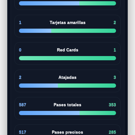
1
Tarjetas amarillas
2
0
Red Cards
1
2
Atajadas
3
587
Pases totales
353
517
Pases precisos
285