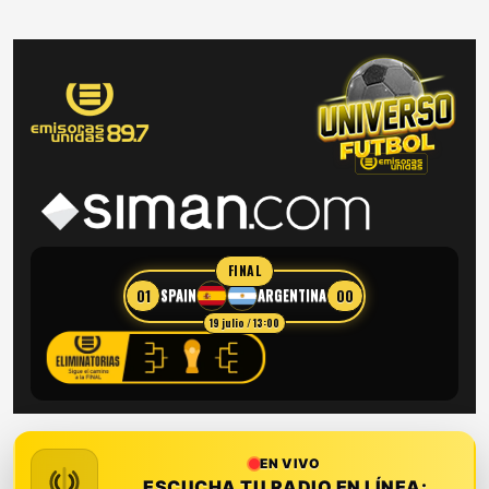
FINAL
01
00
SPAIN
ARGENTINA
19 julio / 13:00
EN VIVO
ESCUCHA TU RADIO EN LÍNEA: