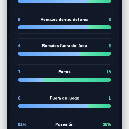
9
Remates dentro del área
3
4
Remates fuera del área
2
7
Faltas
18
3
Fuera de juego
1
62%
Posesión
38%