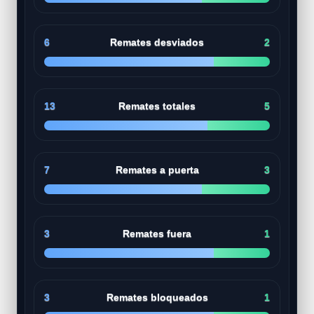
6
Remates desviados
2
13
Remates totales
5
7
Remates a puerta
3
3
Remates fuera
1
3
Remates bloqueados
1