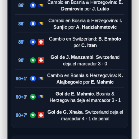
Cambio en Bosnia & Herzegovina:
E.
86'
Demirovic
por
J. Lukic
Cambio en Bosnia & Herzegovina:
I.
86'
Sunjic
por
A. Hadziahmetovic
Cambio en Switzerland:
B. Embolo
89'
por
C. Itten
Gol de J. Manzambi
. Switzerland
90'
deja el marcador 3 - 0
Cambio en Bosnia & Herzegovina:
K.
90+1'
Alajbegovic
por
E. Mahmic
Gol de E. Mahmic
. Bosnia &
90+3'
Herzegovina deja el marcador 3 - 1
Gol de G. Xhaka
. Switzerland deja el
90+7'
marcador 4 - 1 de penal