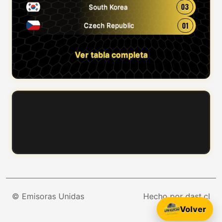
03
South Korea
01
Czech Republic
Ver tabla completa
© Emisoras Unidas
Hecho por dast.cl
Volver