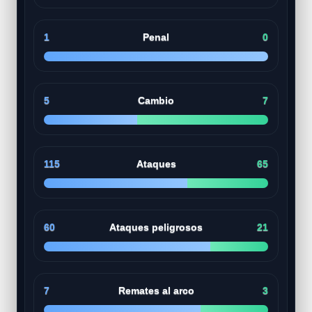
1
Penal
0
5
Cambio
7
115
Ataques
65
60
Ataques peligrosos
21
7
Remates al arco
3