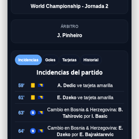
World Championship - Jornada 2
ÁRBITRO
J. Pinheiro
Incidencias
Goles
Tarjetas
Historial
Incidencias del partido
59'
A. Dedic
ve tarjeta amarilla
61'
E. Dzeko
ve tarjeta amarilla
Cambio en Bosnia & Herzegovina:
B.
63'
Tahirovic
por
I. Basic
Cambio en Bosnia & Herzegovina:
E.
64'
Dzeko
por
E. Bajraktarevic