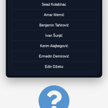
Sead Kolašinac
Amar Memić
Benjamin Tahirović
Ivan Šunjić
Kerim Alajbegović
Ermedin Demirović
Edin Džeko