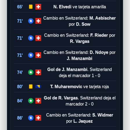
65'
N. Elvedi
ve tarjeta amarilla
Cambio en Switzerland:
M. Aebischer
71'
por
D. Sow
Cambio en Switzerland:
F. Rieder
por
71'
R. Vargas
Cambio en Switzerland:
D. Ndoye
por
71'
J. Manzambi
Gol de J. Manzambi
. Switzerland
74'
deja el marcador 1 - 0
80'
T. Muharemovic
ve tarjeta roja
Gol de R. Vargas
. Switzerland deja el
84'
marcador 2 - 0
Cambio en Switzerland:
S. Widmer
86'
por
L. Jaquez