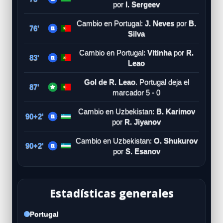
por
I. Sergeev
Cambio en Portugal:
J. Neves
por
B.
76'
Silva
Cambio en Portugal:
Vitinha
por
R.
83'
Leao
Gol de R. Leao
. Portugal deja el
87'
marcador 5 - 0
Cambio en Uzbekistan:
B. Karimov
90+2'
por
R. Jiyanov
Cambio en Uzbekistan:
O. Shukurov
90+2'
por
S. Esanov
Estadísticas generales
Portugal