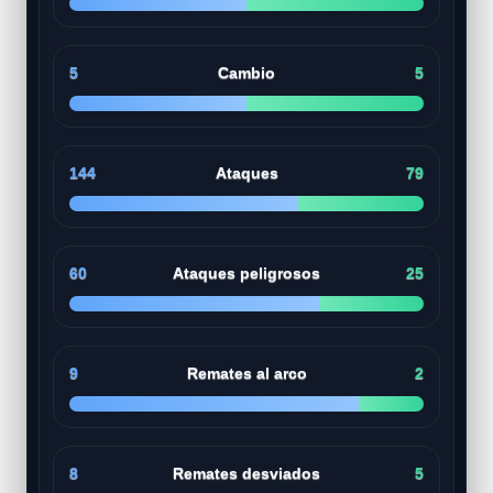
5
Cambio
5
144
Ataques
79
60
Ataques peligrosos
25
9
Remates al arco
2
8
Remates desviados
5