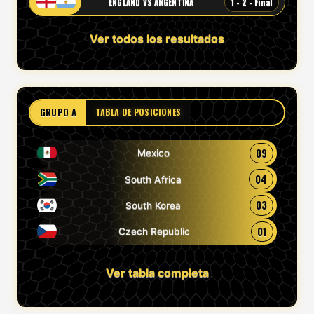
1 - 2 - Final
ENGLAND VS ARGENTINA
Ver todos los resultados
GRUPO A
TABLA DE POSICIONES
09
Mexico
04
South Africa
03
South Korea
01
Czech Republic
Ver tabla completa