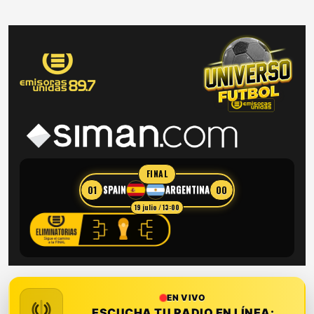
FINAL
01
00
SPAIN
ARGENTINA
19 julio / 13:00
EN VIVO
ESCUCHA TU RADIO EN LÍNEA: