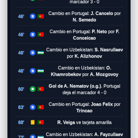
marcador 3 - 0
Cambio en Portugal:
J. Cancelo
por
46'
N. Semedo
Cambio en Portugal:
P. Neto
por
F.
46'
Conceicao
Cambio en Uzbekistan:
S. Nasrullaev
46'
por
K. Alizhonov
Cambio en Uzbekistan:
O.
46'
Khamrobekov
por
A. Mozgovoy
Gol de A. Nematov (o.g.)
. Portugal
60'
deja el marcador 4 - 0
Cambio en Portugal:
Joao Felix
por
63'
Trincao
68'
R. Veiga
ve tarjeta amarilla
Cambio en Uzbekistan:
A. Fayzullaev
73'