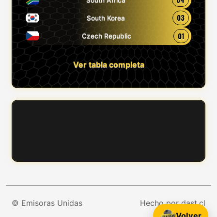
03
South Korea
01
Czech Republic
Ver tabla completa
© Emisoras Unidas
Hecho por dast.cl
Volver