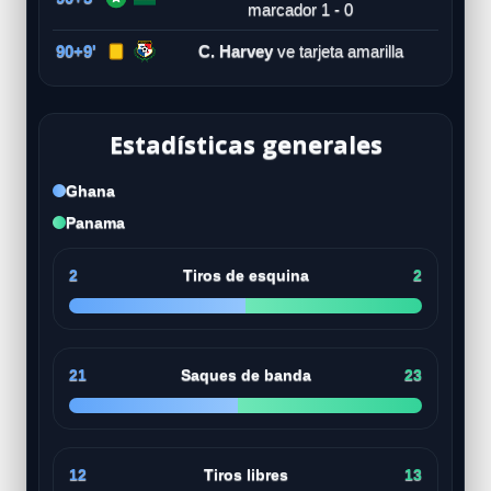
marcador 1 - 0
90+9'
C. Harvey
ve tarjeta amarilla
Estadísticas generales
Ghana
Panama
2
Tiros de esquina
2
21
Saques de banda
23
12
Tiros libres
13