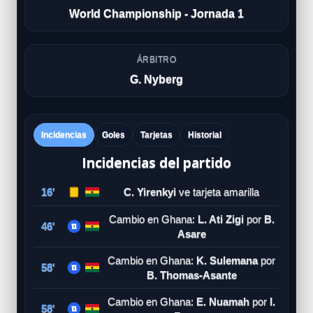
World Championship - Jornada 1
ÁRBITRO
G. Nyberg
Incidencias
Goles
Tarjetas
Historial
Incidencias del partido
16'
C. Yirenkyi
ve tarjeta amarilla
Cambio en Ghana:
L. Ati Zigi
por
B.
46'
Asare
Cambio en Ghana:
K. Sulemana
por
58'
B. Thomas-Asante
Cambio en Ghana:
E. Nuamah
por
I.
58'