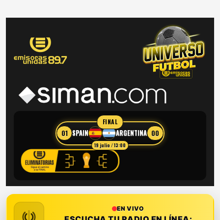
FINAL
01
00
SPAIN
ARGENTINA
19 julio / 13:00
EN VIVO
ESCUCHA TU RADIO EN LÍNEA: