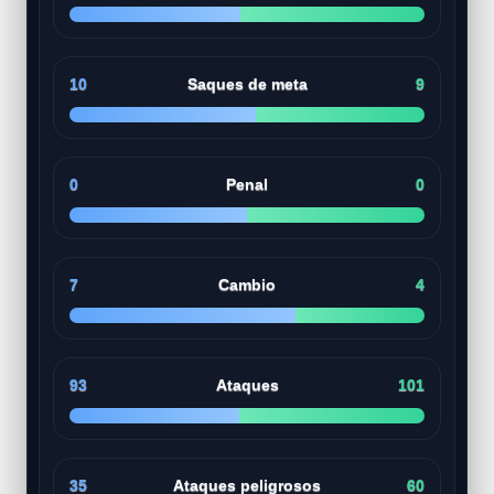
10
Saques de meta
9
0
Penal
0
7
Cambio
4
93
Ataques
101
35
Ataques peligrosos
60