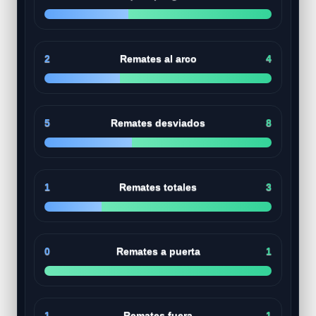
2
Remates al arco
4
5
Remates desviados
8
1
Remates totales
3
0
Remates a puerta
1
1
Remates fuera
1