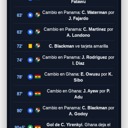
Fatawu
Cambio en Panama:
C. Waterman
por
63'
J. Fajardo
Cambio en Panama:
C. Martinez
por
63'
A. Londono
72'
C. Blackman
ve tarjeta amarilla
Cambio en Panama:
J. Rodriguez
por
74'
I. Diaz
Cambio en Ghana:
E. Owusu
por
K.
78'
Sibo
Cambio en Ghana:
J. Ayew
por
P.
87'
Adu
Cambio en Panama:
C. Blackman
por
90'
A. Godoy
Gol de C. Yirenkyi
. Ghana deja el
90+5'