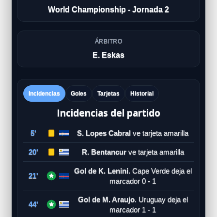
World Championship - Jornada 2
ÁRBITRO
E. Eskas
Incidencias
Goles
Tarjetas
Historial
Incidencias del partido
5'
S. Lopes Cabral
ve tarjeta amarilla
20'
R. Bentancur
ve tarjeta amarilla
Gol de K. Lenini
. Cape Verde deja el
21'
marcador 0 - 1
Gol de M. Araujo
. Uruguay deja el
44'
marcador 1 - 1