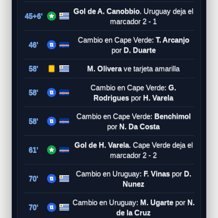
Gol de A. Canobbio
. Uruguay deja el
45+6'
marcador 2 - 1
Cambio en Cape Verde:
T. Arcanjo
46'
por
D. Duarte
58'
M. Olivera
ve tarjeta amarilla
Cambio en Cape Verde:
G.
58'
Rodrigues
por
H. Varela
Cambio en Cape Verde:
Benchimol
58'
por
N. Da Costa
Gol de H. Varela
. Cape Verde deja el
61'
marcador 2 - 2
Cambio en Uruguay:
F. Vinas
por
D.
70'
Nunez
Cambio en Uruguay:
M. Ugarte
por
N.
70'
de la Cruz