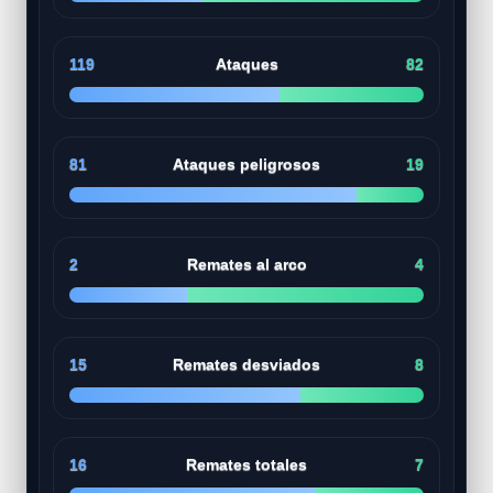
119
Ataques
82
81
Ataques peligrosos
19
2
Remates al arco
4
15
Remates desviados
8
16
Remates totales
7