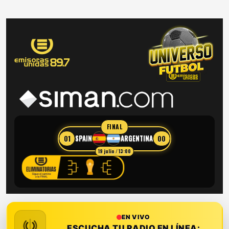
FINAL
01
00
SPAIN
ARGENTINA
19 julio / 13:00
EN VIVO
ESCUCHA TU RADIO EN LÍNEA: