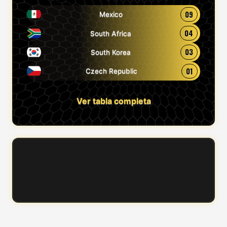
09
Mexico
04
South Africa
03
South Korea
01
Czech Republic
Ver tabla completa