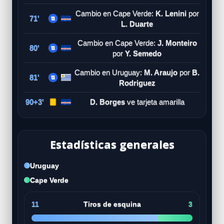
Cambio en Cape Verde:
K. Lenini
por
71'
L. Duarte
Cambio en Cape Verde:
J. Monteiro
80'
por
Y. Semedo
Cambio en Uruguay:
M. Araujo
por
B.
81'
Rodriguez
90+3'
D. Borges
ve tarjeta amarilla
Estadísticas generales
Uruguay
Cape Verde
11
Tiros de esquina
3