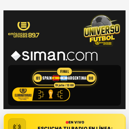
FINAL
01
00
SPAIN
ARGENTINA
19 julio / 13:00
EN VIVO
ESCUCHA TU RADIO EN LÍNEA: