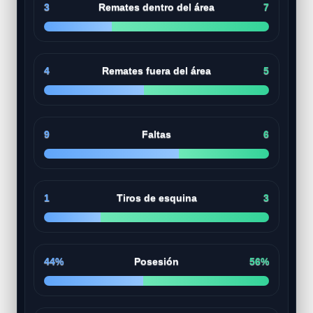
3
Remates dentro del área
7
4
Remates fuera del área
5
9
Faltas
6
1
Tiros de esquina
3
44%
Posesión
56%