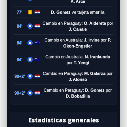
A. Arce
77'
D. Gomez
ve tarjeta amarilla
Cambio en Paraguay:
O. Alderete
por
84'
J. Canale
Cambio en Australia:
J. Irvine
por
P.
84'
Okon-Engstler
Cambio en Australia:
N. Irankunda
84'
por
T. Yengi
Cambio en Paraguay:
M. Galarza
por
90+2'
J. Alonso
Cambio en Paraguay:
D. Gomez
por
90+2'
D. Bobadilla
Estadísticas generales