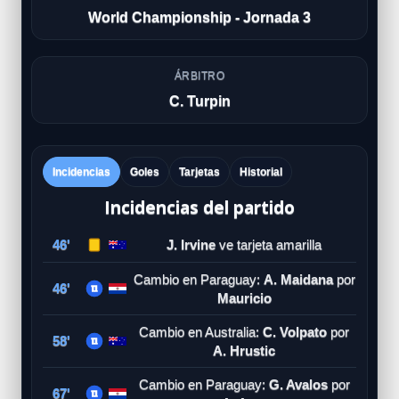
World Championship - Jornada 3
ÁRBITRO
C. Turpin
Incidencias
Goles
Tarjetas
Historial
Incidencias del partido
46'
J. Irvine
ve tarjeta amarilla
Cambio en Paraguay:
A. Maidana
por
46'
Mauricio
Cambio en Australia:
C. Volpato
por
58'
A. Hrustic
Cambio en Paraguay:
G. Avalos
por
67'