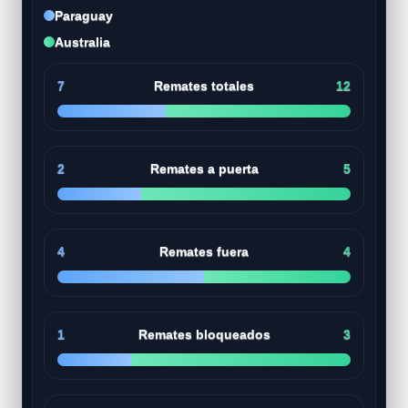
Paraguay
Australia
7
Remates totales
12
2
Remates a puerta
5
4
Remates fuera
4
1
Remates bloqueados
3