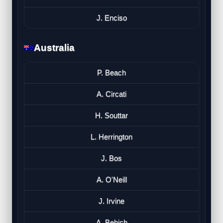
J. Enciso
Australia
P. Beach
A. Circati
H. Souttar
L. Herrington
J. Bos
A. O'Neill
J. Irvine
A. Behich