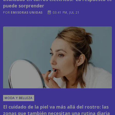
puede sorprender
POR
EMISORAS UNIDAS
03:41 PM, JUL 21
MODA Y BELLEZA
El cuidado de la piel va más allá del rostro: las
zonas que también necesitan una rutina diaria