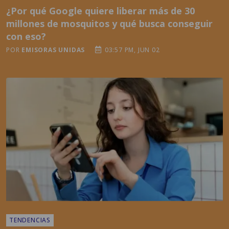
¿Por qué Google quiere liberar más de 30
millones de mosquitos y qué busca conseguir
con eso?
POR
EMISORAS UNIDAS
03:57 PM, JUN 02
TENDENCIAS