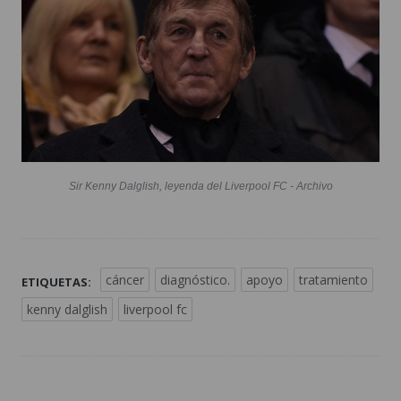
Sir Kenny Dalglish, leyenda del Liverpool FC - Archivo
cáncer
diagnóstico.
apoyo
tratamiento
ETIQUETAS:
kenny dalglish
liverpool fc