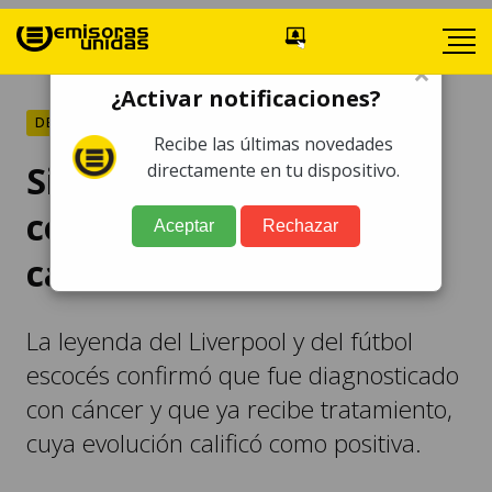
×
¿Activar notificaciones?
DEPORTES
Recibe las últimas novedades
Sir Kenny Dalglish
directamente en tu dispositivo.
confirma diagnóstico de
Aceptar
Rechazar
cáncer
La leyenda del Liverpool y del fútbol
escocés confirmó que fue diagnosticado
con cáncer y que ya recibe tratamiento,
cuya evolución calificó como positiva.