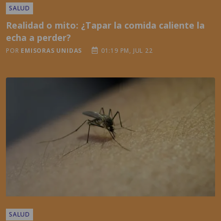
SALUD
Realidad o mito: ¿Tapar la comida caliente la
echa a perder?
POR
EMISORAS UNIDAS
01:19 PM, JUL 22
SALUD