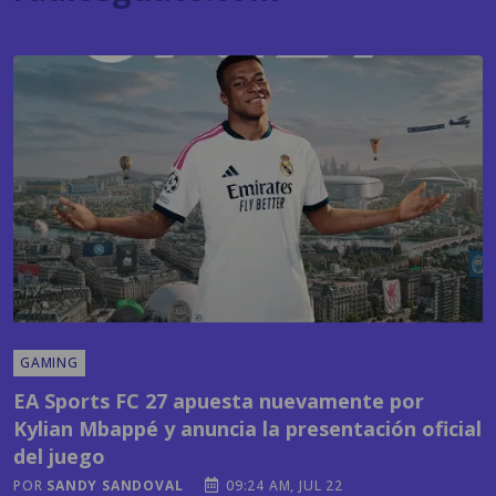
GAMING
EA Sports FC 27 apuesta nuevamente por
Kylian Mbappé y anuncia la presentación oficial
del juego
POR
SANDY SANDOVAL
09:24 AM, JUL 22