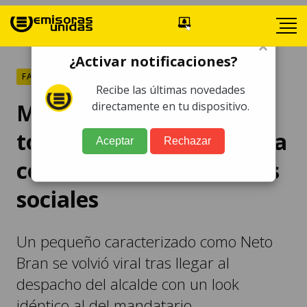
×
¿Activar notificaciones?
FARÁNDULA
Recibe las últimas novedades
Mini Neto Bran se roba
directamente en tu dispositivo.
todas las miradas y causa
Aceptar
Rechazar
controversia en las redes
sociales
Un pequeño caracterizado como Neto
Bran se volvió viral tras llegar al
despacho del alcalde con un look
idéntico al del mandatario.