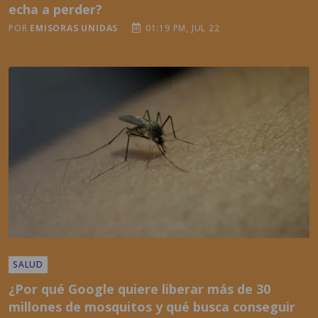
echa a perder?
POR
EMISORAS UNIDAS
01:19 PM, JUL 22
SALUD
¿Por qué Google quiere liberar más de 30
millones de mosquitos y qué busca conseguir