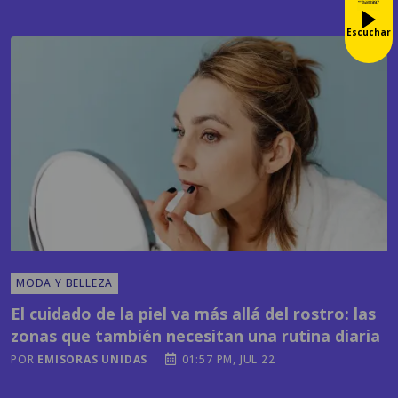
Escuchar
MODA Y BELLEZA
El cuidado de la piel va más allá del rostro: las
zonas que también necesitan una rutina diaria
POR
EMISORAS UNIDAS
01:57 PM, JUL 22