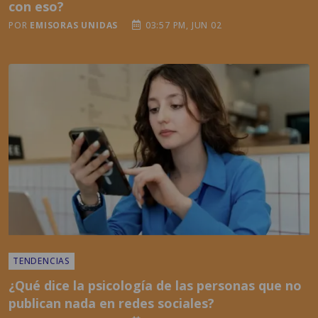
con eso?
POR
EMISORAS UNIDAS
03:57 PM, JUN 02
TENDENCIAS
¿Qué dice la psicología de las personas que no
publican nada en redes sociales?