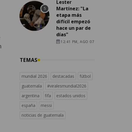
Lester
Martínez: "La
etapa más
difícil empezó
hace un par de
días"
e
12:41 PM, AGO 07
n
TEMAS
mundial 2026
destacadas
fútbol
guatemala
#viralesmundial2026
argentina
fifa
estados unidos
españa
messi
noticias de guatemala