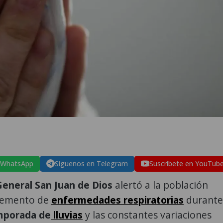
 WhatsApp
Síguenos en Telegram
Suscríbete en YouTub
General San Juan de Dios
alertó a la población
cremento de
enfermedades respiratorias
durante
mporada de
lluvias
y las constantes variaciones