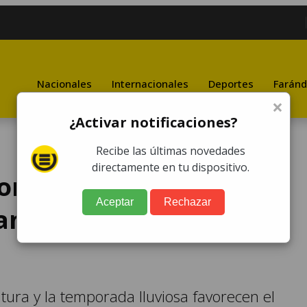
Nacionales
Internacionales
Deportes
Faránd
×
¿Activar notificaciones?
Recibe las últimas novedades
directamente en tu dispositivo.
omplicaciones
Aceptar
Rechazar
rante la temporada
ura y la temporada lluviosa favorecen el