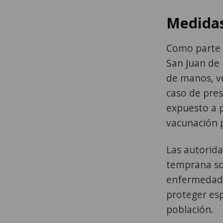
Medidas
Como parte d
San Juan de
de manos, ve
caso de pres
expuesto a p
vacunación p
Las autorida
temprana so
enfermedade
proteger esp
población.