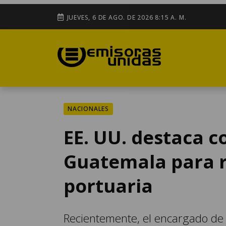
JUEVES, 6 DE AGO. DE 2026 8:15 A. M.
NACIONALES
EE. UU. destaca 
Guatemala para r
portuaria
Recientemente, el encargado de