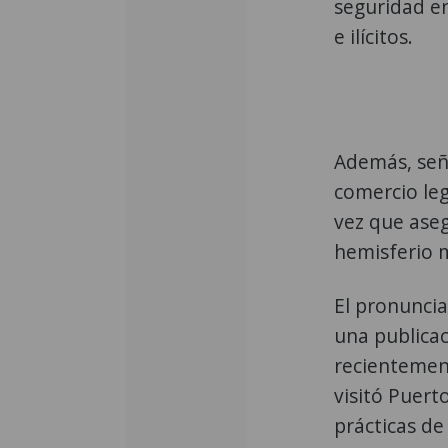
seguridad en
e ilícitos.
Además, seña
comercio leg
vez que aseg
hemisferio m
El pronuncia
una publicac
recientemen
visitó Puert
prácticas de