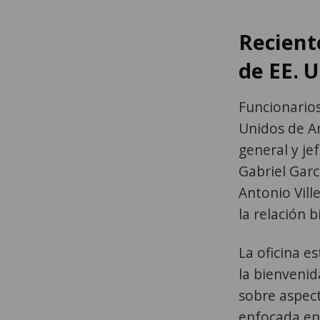
Recient
de EE. 
Funcionarios
Unidos de Am
general y je
Gabriel Garc
Antonio Vill
la relación b
La oficina e
la bienvenid
sobre aspect
enfocada en