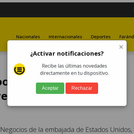
Nacionales
Internacionales
Deportes
Faránd
×
¿Activar notificaciones?
Recibe las últimas novedades
directamente en tu dispositivo.
cooperación con
Aceptar
Rechazar
eforzar la seguridad
 Negocios de la embajada de Estados Unidos,