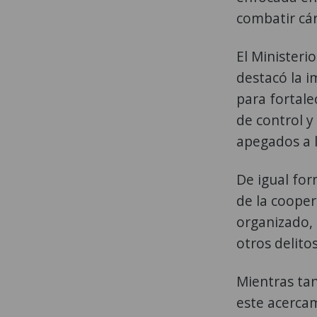
combatir cárt
El Ministeri
destacó la 
para fortale
de control y
apegados a l
De igual for
de la cooper
organizado, 
otros delito
Mientras ta
este acercam