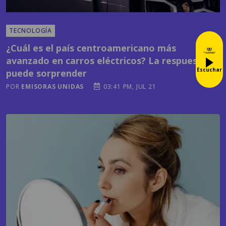
TECNOLOGÍA
¿Cuál es el país centroamericano más
avanzado en carros eléctricos? La respuesta te
Escuchar
puede sorprender
POR
EMISORAS UNIDAS
03:41 PM, JUL 21