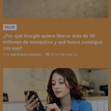
SALUD
¿Por qué Google quiere liberar más de 30
millones de mosquitos y qué busca conseguir
con eso?
POR
EMISORAS UNIDAS
03:57 PM, JUN 02