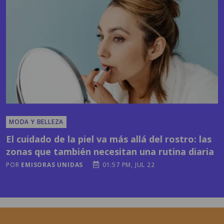
MODA Y BELLEZA
El cuidado de la piel va más allá del rostro: las
zonas que también necesitan una rutina diaria
POR
EMISORAS UNIDAS
01:57 PM, JUL 22