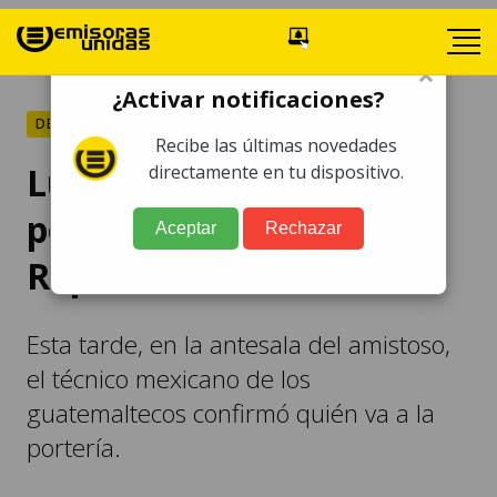
×
¿Activar notificaciones?
DEPORTES
Recibe las últimas novedades
Luis Tena ya eligió al
directamente en tu dispositivo.
portero para medirse a
Aceptar
Rechazar
República Checa
Esta tarde, en la antesala del amistoso,
el técnico mexicano de los
guatemaltecos confirmó quién va a la
portería.