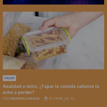
SALUD
Realidad o mito: ¿Tapar la comida caliente la
echa a perder?
POR
EMISORAS UNIDAS
01:19 PM, JUL 22