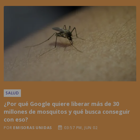
SALUD
¿Por qué Google quiere liberar más de 30
millones de mosquitos y qué busca conseguir
con eso?
POR
EMISORAS UNIDAS
03:57 PM, JUN 02