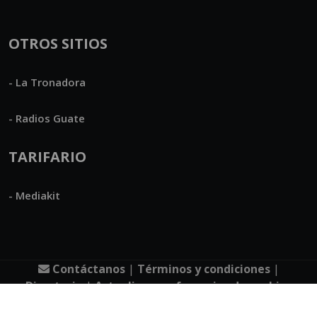
OTROS SITIOS
- La Tronadora
- Radios Guate
TARIFARIO
- Mediakit
Contáctanos
|
Términos y condiciones
|
Directorio
|
Actualizar preferencias de cookies