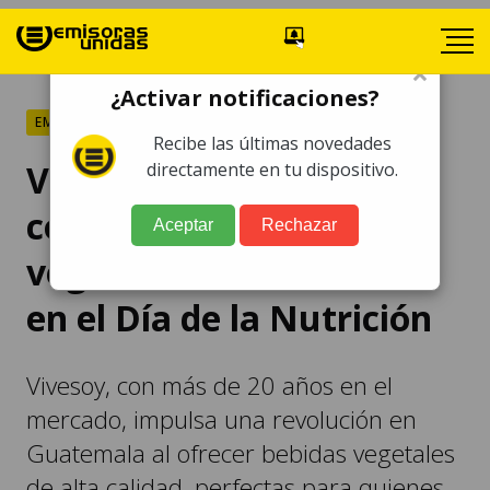
×
¿Activar notificaciones?
EMPRESAS
Recibe las últimas novedades
Vivesoy impulsa el
directamente en tu dispositivo.
consumo de bebidas
Aceptar
Rechazar
vegetales en Guatemala
en el Día de la Nutrición
Vivesoy, con más de 20 años en el
mercado, impulsa una revolución en
Guatemala al ofrecer bebidas vegetales
de alta calidad, perfectas para quienes