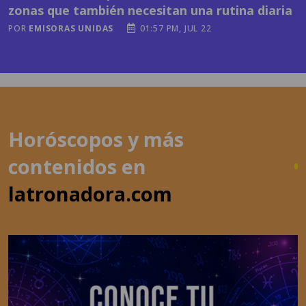
zonas que también necesitan una rutina diaria
POR
EMISORAS UNIDAS
01:57 PM, JUL 22
Horóscopos y más
contenidos en
latronadora.com