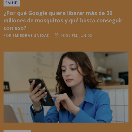
SALUD
¿Por qué Google quiere liberar más de 30
millones de mosquitos y qué busca conseguir
con eso?
POR
EMISORAS UNIDAS
03:57 PM, JUN 02