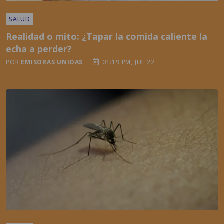
SALUD
Realidad o mito: ¿Tapar la comida caliente la
echa a perder?
POR
EMISORAS UNIDAS
01:19 PM, JUL 22