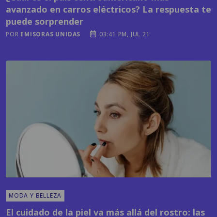
avanzado en carros eléctricos? La respuesta te
puede sorprender
POR
EMISORAS UNIDAS
03:41 PM, JUL 21
MODA Y BELLEZA
El cuidado de la piel va más allá del rostro: las