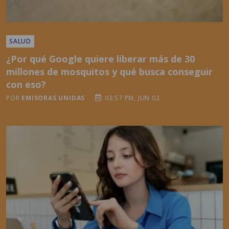
SALUD
¿Por qué Google quiere liberar más de 30
millones de mosquitos y qué busca conseguir
con eso?
POR
EMISORAS UNIDAS
03:57 PM, JUN 02