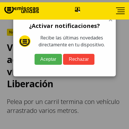
×
¿Activar notificaciones?
NACIONALES
Recibe las últimas novedades
Video capta violento
directamente en tu dispositivo.
accidente por disputa de
Aceptar
Rechazar
vía en el bulevar
Liberación
Pelea por un carril termina con vehículo
arrastrado varios metros.