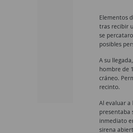
Elementos d
tras recibir
se percataro
posibles per
A su llegada
hombre de 1
cráneo. Per
recinto.
Al evaluar a
presentaba s
inmediato en
sirena abier