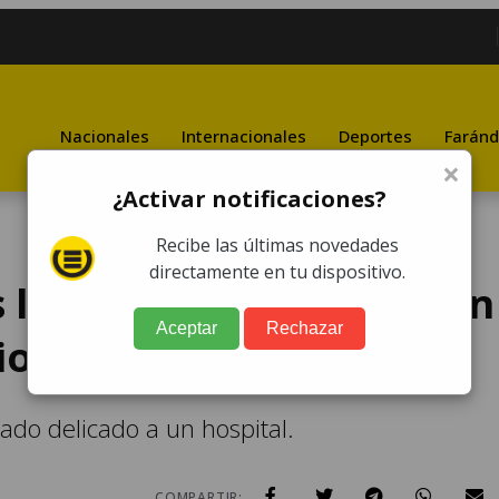
Nacionales
Internacionales
Deportes
Faránd
×
¿Activar notificaciones?
Recibe las últimas novedades
directamente en tu dispositivo.
 localizado dentro de un
Aceptar
Rechazar
cionamiento de zona 11
tado delicado a un hospital.
COMPARTIR: