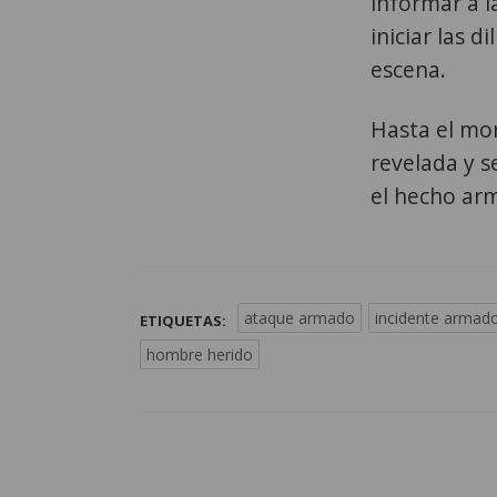
informar a l
iniciar las d
escena.
Hasta el mom
revelada y s
el hecho ar
ataque armado
incidente armad
ETIQUETAS:
hombre herido