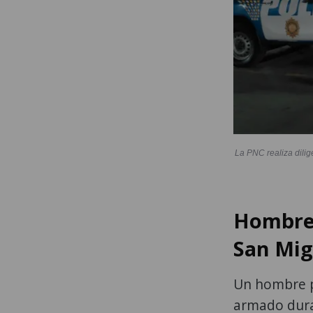
La PNC realiza dilig
Hombre 
San Mig
Un hombre p
armado duran