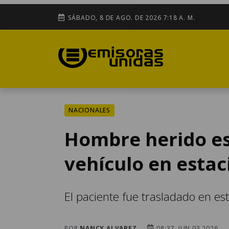
SÁBADO, 8 DE AGO. DE 2026 7:18 A. M.
NACIONALES
Hombre herido es
vehículo en esta
El paciente fue trasladado en es
POR
NANCY ALVAREZ
08:37, JUN 03 2026