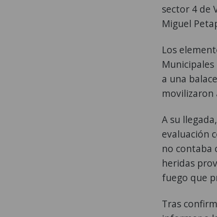
sector 4 de 
Miguel Peta
Los elemento
Municipales
a una balace
movilizaron 
A su llegada
evaluación 
no contaba c
heridas pro
fuego que pr
Tras confirm